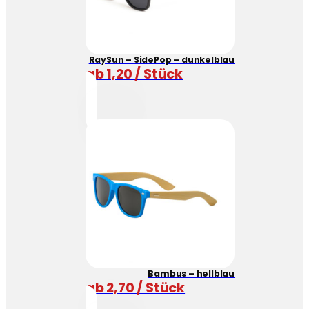
RaySun – SidePop – dunkelblau
ab 1,20 / Stück
Bambus – hellblau
ab 2,70 / Stück