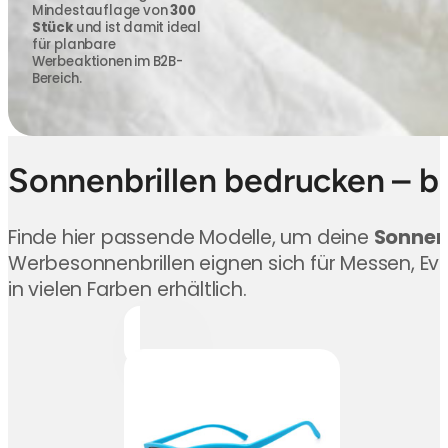
Mindestauflage von
300
Stück
und ist damit ideal
für planbare
Werbeaktionen im B2B-
Bereich.
Sonnenbrillen bedrucken – b
Finde hier passende Modelle, um deine
Sonnen
Werbesonnenbrillen eignen sich für Messen, E
in vielen Farben erhältlich.