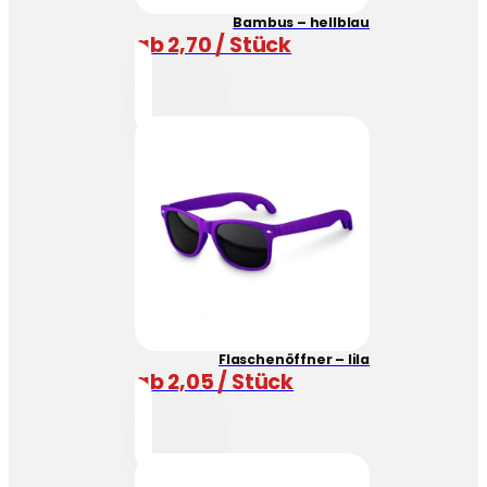
Bambus – hellblau
ab 2,70 / Stück
Flaschenöffner – lila
ab 2,05 / Stück