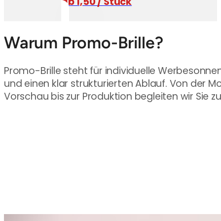
ab 1,50 / Stück
Warum Promo-Brille?
Promo-Brille steht für individuelle Werbesonnen
und einen klar strukturierten Ablauf. Von der 
Vorschau bis zur Produktion begleiten wir Sie z
Über 10 Jahre Erfahrung
Wir sind spezialisiert auf Werbesonnenbrillen mit Logo.
Seit über 10 Jahren begleiten wir Unternehmen von der
Modellauswahl über die Gestaltung bis zur fertigen
Produktion. Dabei setzen wir auf persönliche Beratung,
klare Abläufe und hochwertige Ergebnisse.