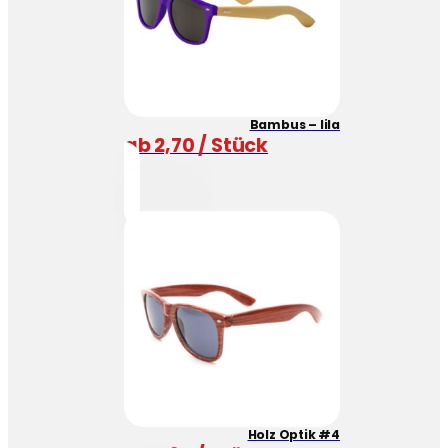
Bambus – lila
ab 2,70 / Stück
Holz Optik #4