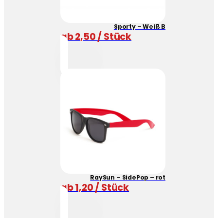
Sporty – Weiß B
ab 2,50 / Stück
RaySun – SidePop – rot
ab 1,20 / Stück