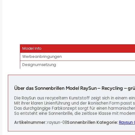
Model Info
Werbeanbringungen
Designumsetzung
Über das Sonnenbrillen Model RaySun – Recycling – gr
Die RaySun aus recyceltem Kunststoff zeigt sich in einem ein
Mit ihrer klaren Linienführung und der ikonischen Form passt 
Das durchgängige Farbkonzept sorgt für einen harmonischen un
So entsteht eine Sonnenbrille, die zeitlose Klasse mit moder
Artikelnummer:
raysun-08
Sonnenbrillen Kategorie:
Raysun C