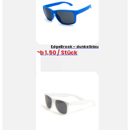
EdgeBrook – dunkelblau
ab 1,50 / Stück