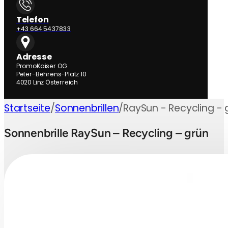
Telefon
+43 664 5437833
Adresse
PromoKaiser OG
Peter-Behrens-Platz 10
4020 Linz Österreich
Startseite
/
Sonnenbrillen
/
RaySun - Recycling - 
Sonnenbrille RaySun – Recycling – grün