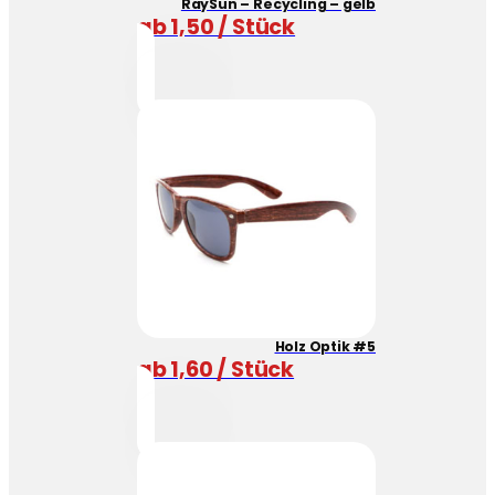
RaySun – Recycling – gelb
ab 1,50 / Stück
Holz Optik #5
ab 1,60 / Stück