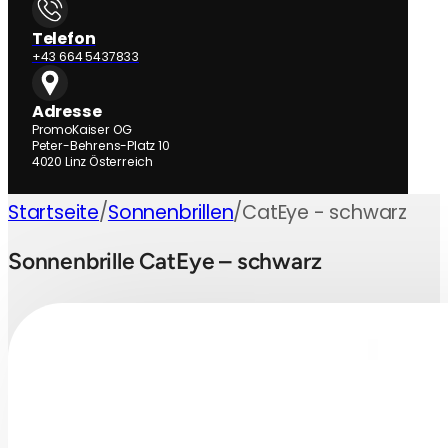
Telefon
+43 664 5437833
Adresse
PromoKaiser OG
Peter-Behrens-Platz 10
4020 Linz Österreich
Startseite
/
Sonnenbrillen
/
CatEye - schwarz
Sonnenbrille CatEye – schwarz