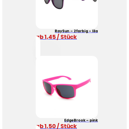
RaySun – 2farbig – lila
ab 1,45 / Stück
EdgeBrook – pink
ab 1,50 / Stück