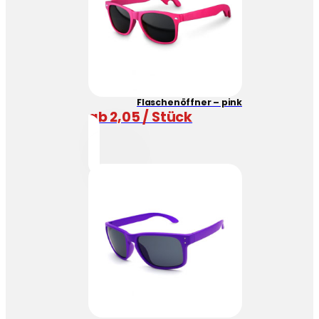
Flaschenöffner – pink
ab 2,05 / Stück