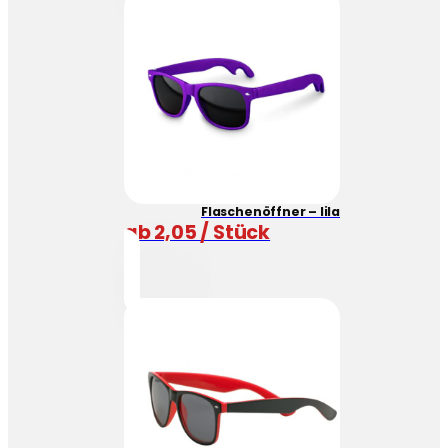
Flaschenöffner – lila
ab 2,05 / Stück