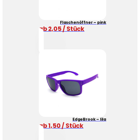
Flaschenöffner – pink
ab 2,05 / Stück
EdgeBrook – lila
ab 1,50 / Stück