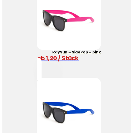
RaySun – SidePop – pink
ab 1,20 / Stück