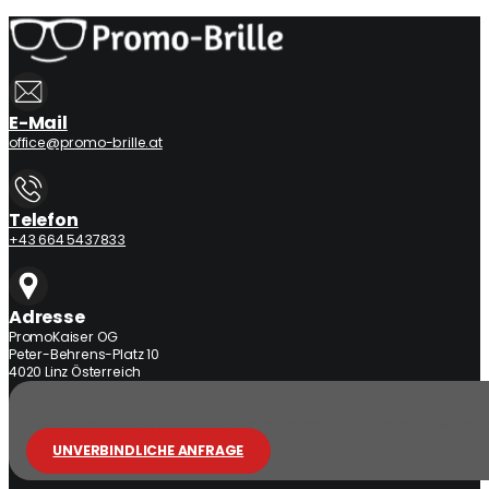
E-Mail
office@promo-brille.at
Telefon
+43 664 5437833
Adresse
PromoKaiser OG
Peter-Behrens-Platz 10
4020 Linz Österreich
Fordern Sie eine individuelle Sonnenbrille an
Senden Sie uns Ihr Logo, wählen Sie Ihren Stil und erhalten Sie ein Ang
UNVERBINDLICHE ANFRAGE