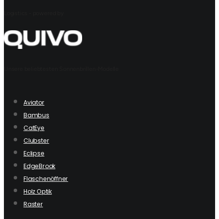
Logistics - powered by
Unsere beliebtesten Sonnenbrillen-Modelle
Aviator
Bambus
CatEye
Clubster
Eclipse
EdgeBrook
Flaschenöffner
Holz Optik
Raster