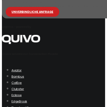
Fordern Sie eine individuelle Sonnenbrille an
Senden Sie uns Ihr Logo, wählen Sie Ihren Stil und erhalten Sie ein Ang
UNVERBINDLICHE ANFRAGE
Logistics - powered by
Unsere beliebtesten Sonnenbrillen-Modelle
Aviator
Bambus
CatEye
Clubster
Eclipse
EdgeBrook