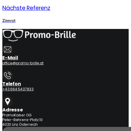
Nächste Referenz
Zinnrot
E-Mail
office@promo-brille.at
Telefon
+43 664 5437833
Adresse
PromoKaiser OG
Peter-Behrens-Platz 10
4020 Linz Österreich